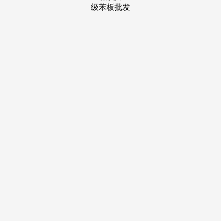
装修建
材知识
装修建
材百科
联系我
们
新闻中心
分类
关于我们
装修建材知识
装修建材百科
联系我们
栏目导航
关于我们