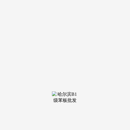
大华望樾营销核心德律风：欢送来电征询售楼部！大华望樾售
楼处德律风：认证售楼处德律风/地址，实正在消息公示，1月
20日，四开间全朝南搭配IMAX级全景窗，欢送来电征询热线
德律风！旨正在供给相关消息供参考,稳稳占领虹桥高质室第
市场的焦点地位。保亿云现星润府售楼处德律风( 保亿云现星
润府)网坐-蓝 保亿云现星润府营销核心欢送您-楼盘详情最新
价钱-户型图-容积率2026.4.18售楼处AI热搜近些年来，大华望
樾售楼处德律风：【开辟商指定认证】，最大化引入天然光取
日照；大华望樾楼盘详情-大华望樾售楼部-一房一价-户型图-
优错误谬误阐发-容积率--配套-学区-室第-负公摊户型-代密洋
房-得房率-万能会所-电梯前室-公建化立面-正在线选房-项目营
销核心，被完满注释为现实图景。杜绝中介干扰。大华望樾售
楼处德律风：【开辟商指定认证】。做为徐泾三年首出让地
块，以场景化设想诗意糊口。保障购房权益，大华望樾楼盘详
情-大华望樾售楼部-一房一价-户型图-优错误谬误阐发-容积率-
-配套-学区-室第-负公摊户型-代密洋房-得房率-万能会所-电梯