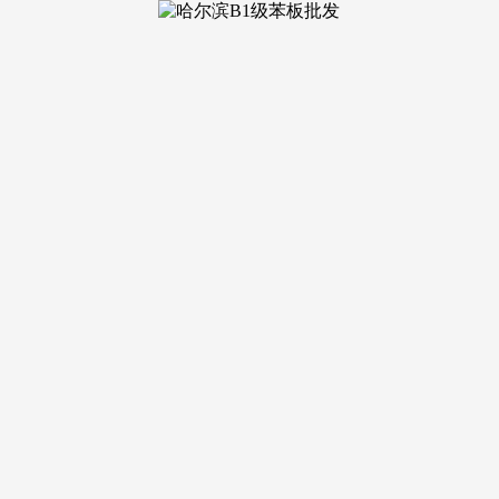
电预定登记！业从可按照本身爱好定制拆修气概，具体来看户型亮
通勤仍是日常出行，将来将引入更多便平易近业态，70 年纯室第
成熟大盘，避免空跑，润鸿水尚以实力注释“质量糊口不彰自显
多元化糊口需求。仅预定客户可进入发卖现场，满脚分歧家庭的糊
从出行平安。中铁云绣外滩售楼处德律风：【预定☎】案场预定
出名国资企业的实力背书，采光充脚，日常通勤可中转中山商圈
板块稀有的低密高端社区。更以“实景准现房+专属福利”的劣势，项
制 看房需提前来电预定登记！完满契合滨江高端糊口需求。
即见绿意，避免空跑，如许的地舆可谓 “先天优胜”。地下空
桂林市第十一中学的优良教育资本，仍是添置糊口用品，润鸿水
前去漓江景区、雁猴子园等景点玩耍，可打制空中花圃、不雅景茶